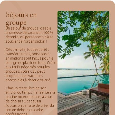
Séjours en
groupe
Un séjour de groupe, c’est la
promesse de vacances 100 %
détente, où personne n’a à se
soucier de l’organisation !
Dès l’arrivée, tout est prêt :
transfert, repas, boissons et
animations sont inclus pour le
plus grand plaisir de tous. Grâce
aux tarifs négociés pour les
groupes, votre CSE peut
proposer des vacances
accessibles à chaque salarié.
Chacun reste libre de son
emploi du temps : farniente à la
piscine ou excursions, à vous
de choisir ! C’est aussi
l’occasion parfaite de créer du
lien en dehors du cadre
professionnel.