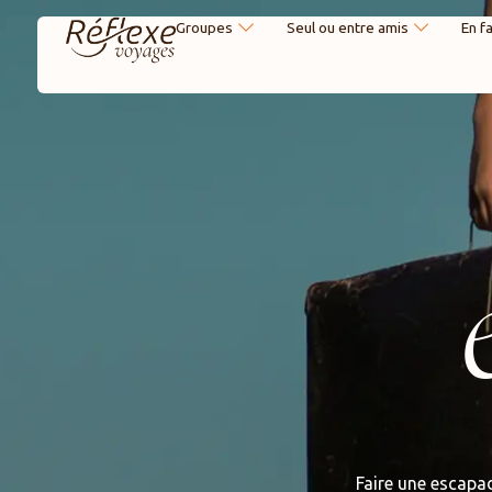
Groupes
Seul ou entre amis
En f
Faire une escapad