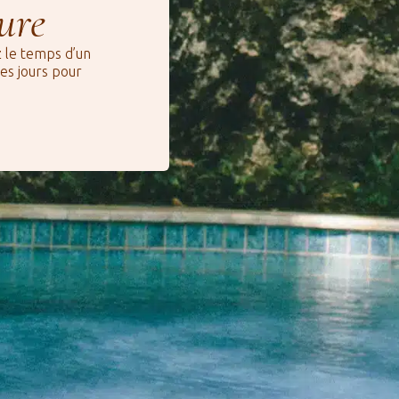
ure
z le temps d’un
es jours pour