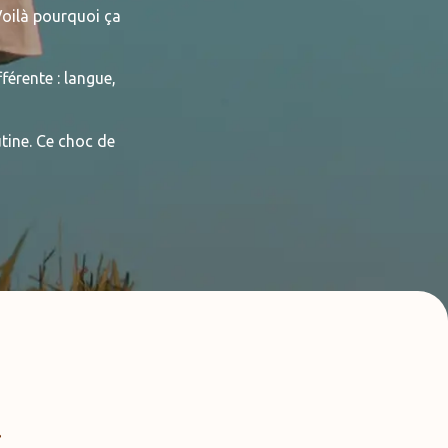
Voilà pourquoi ça
érente : langue,
tine. Ce choc de
s