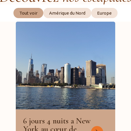
Tout voir
Amérique du Nord
Europe
6 jours 4 nuits a New
York au cœur de