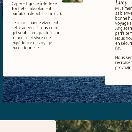
Lucy
Cap-Vert grâce à Réflexe !
Mille mer
Tout était absolument
sa bienve
parfait du début à la fin (…).
bonne hu
Je recommande vivement
voyage s
cette agence à tous ceux
Angleterr
qui souhaitent partir l’esprit
parfaite
tranquille et vivre une
Nous no
expérience de voyage
en sécuri
exceptionnelle !
fin.
Nous sero
recroise
prochain 