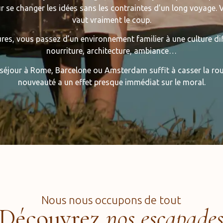
ur se changer les idées sans les contraintes d’un long voyage. 
vaut vraiment le coup.
res, vous passez d’un environnement familier à une culture diff
nourriture, architecture, ambiance…
éjour à Rome, Barcelone ou Amsterdam suffit à casser la rou
nouveauté a un effet presque immédiat sur le moral.
Nous nous occupons de tout
Découvrez
nos escapade