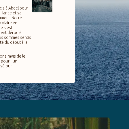
cis à Abdel pour
illance et sa
meur. Notre
colaire en
e s’est
ment déroulé.
us sommes sentis
té du début à la
ns ravis de le
r pour un
séjour.