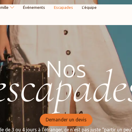
amille
Événements
Escapades
L'équipe
Nos
escapade
Demander un devis
e de 3 ou 4 jours à l’étranger, ce n’est pas juste “partir un peu