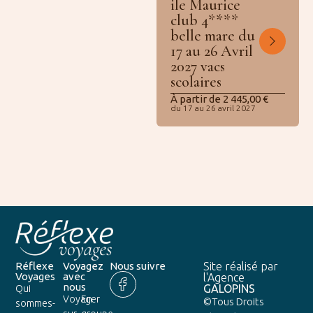
ile Maurice
club 4****
belle mare du
17 au 26 Avril
2027 vacs
scolaires
À partir de
2 445,00
€
du 17 au 26 avril 2027
Réflexe
Voyagez
Nous suivre
Site réalisé par
Voyages
avec
l'Agence
nous
GALOPINS
Qui
Voyager
En
©Tous Droits
sommes-