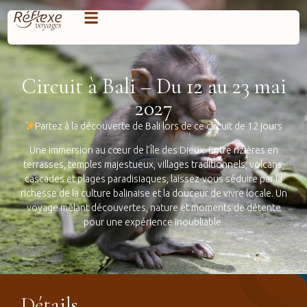
Circuit à Bali – Du 12 au 23 mai
2027
Partez à la découverte de Bali lors de ce circuit de 12 jours
Une immersion au cœur de l’Île des Dieux. Entre rizières en
terrasses, temples majestueux, villages traditionnels, volcans,
cascades et plages paradisiaques, laissez-vous séduire par la
richesse de la culture balinaise et la douceur de vivre locale. Un
voyage mêlant découvertes, nature et moments de détente
pour une expérience inoubliable.
Détails