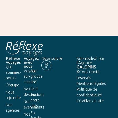
Réflexe
Voyagez
Nous suivre
Site réalisé par
Voyages
avec
l'Agence
nous
GALOPINS
Qui
Voyager
En
©Tous Droits
sommes-
sur-
groupe
réservés
nous ?
mesure
CSE
Mentions légales
L'équipe
Nos
Seul
Politique de
Nous
destinations
ou
confidentialité
rejoindre
entre
CGV
Plan du site
Nos
Nos
amis
événements
agences
En
Nos