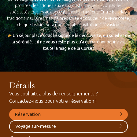
profitez des criques aux eaux cristallines et savourez les
spécialités locales aux accents méditerranéens. Entre balades,
traditions insulaires, nature préservée et douceur de vivre corse,
chaque instant sera une véritable invitation à l’évasion.
Un séjour placé sous le signe de la découverte, du soleil et de
la sérénité… il ne vous reste plus qu’à embarquer pour vivre
toute la magie de la Corse !
Détails
Vous souhaitez plus de renseignements ?
Contactez-nous pour votre réservation !
Réservation
Voyage sur-mesure