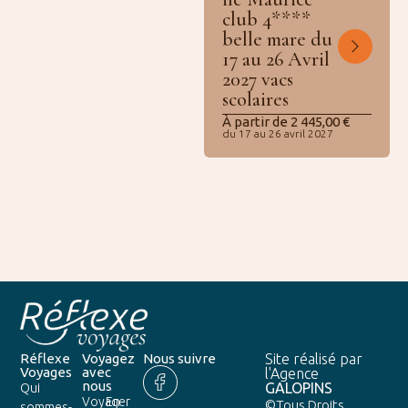
club 4****
belle mare du
17 au 26 Avril
2027 vacs
scolaires
À partir de
2 445,00
€
du 17 au 26 avril 2027
Réflexe
Voyagez
Nous suivre
Site réalisé par
Voyages
avec
l'Agence
nous
GALOPINS
Qui
Voyager
En
©Tous Droits
sommes-