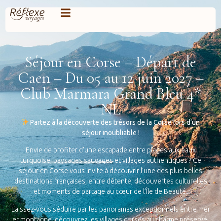
Séjour en Corse – Départ de
Caen – Du 05 au 12 juin 2027 –
Club Marmara Grand Bleu 4*
NL
Partez à la découverte des trésors de la Corse lors d’un
séjour inoubliable !
Envie de profiter d’une escapade entre plages aux eaux
turquoise, paysages sauvages et villages authentiques ? Ce
séjour en Corse vous invite à découvrir l’une des plus belles
destinations françaises, entre détente, découvertes culturelles
et moments de partage au cœur de l’Île de Beauté.
Laissez-vous séduire par les panoramas exceptionnels entre mer
et montagne, découvrez les villages corses au charme préservé,