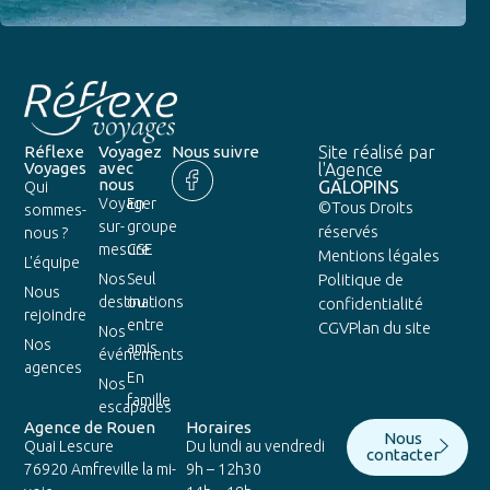
Réflexe
Voyagez
Nous suivre
Site réalisé par
Voyages
avec
l'Agence
nous
GALOPINS
Qui
Voyager
En
©Tous Droits
sommes-
sur-
groupe
réservés
nous ?
mesure
CSE
Mentions légales
L'équipe
Nos
Seul
Politique de
Nous
destinations
ou
confidentialité
rejoindre
entre
CGV
Plan du site
Nos
Nos
amis
événements
agences
En
Nos
famille
escapades
Agence de Rouen
Horaires
Nous
Quai Lescure
Du lundi au vendredi
contacter
76920 Amfreville la mi-
9h – 12h30