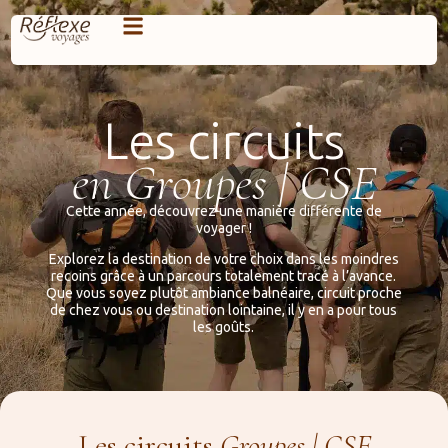
Les circuits
en Groupes | CSE
Cette année, découvrez une manière différente de
voyager !
Explorez la destination de votre choix dans les moindres
recoins grâce à un parcours totalement tracé à l’avance.
Que vous soyez plutôt ambiance balnéaire, circuit proche
de chez vous ou destination lointaine,
il y en a pour tous
les goûts.
Les circuits
Groupes | CSE