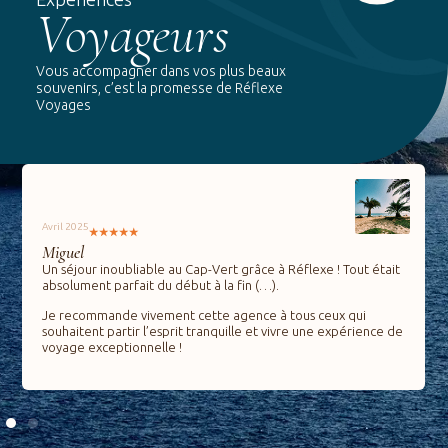
Voyageurs
Vous accompagner dans vos plus beaux
souvenirs, c’est la promesse de Réflexe
Voyages
Mars 2025
Lucy
Mille mercis à Abdel pour sa bienveillance et sa bonne
humeur. Notre voyage scolaire en Angleterre s’est
parfaitement déroulé. Nous nous sommes sentis en sécurité
du début à la fin.
Nous serons ravis de le recroiser pour un prochain séjour.