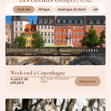
Tout voir
Afrique
Amérique du Nord
Amérique 
Week-end à Copenhague
À partir de
Du 15 au 18 octobre
Découvrir
2026
699,00
€