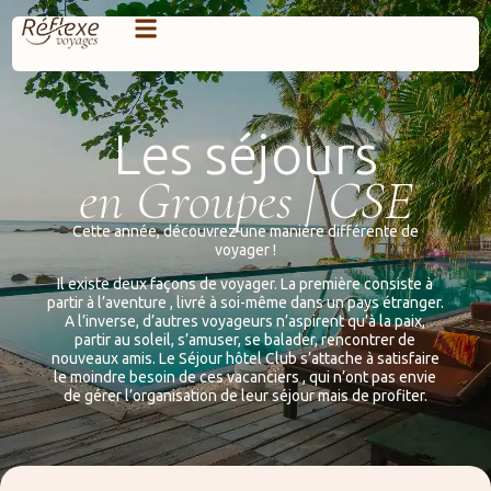
Les séjours
en Groupes | CSE
Cette année, découvrez une manière différente de
voyager !
Il existe deux façons de voyager. La première consiste à
partir à l’aventure , livré à soi-même dans un pays étranger.
A l’inverse, d’autres voyageurs n’aspirent qu’à la paix,
partir au soleil, s’amuser, se balader, rencontrer de
nouveaux amis. Le Séjour hôtel Club s’attache à satisfaire
le moindre besoin de ces vacanciers , qui n’ont pas envie
de gérer l’organisation de leur séjour mais de profiter.